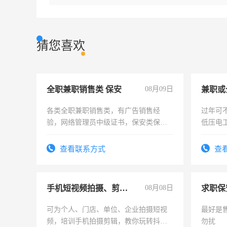
猜您喜欢
全职兼职销售类 保安
08月09日
各类全职兼职销售类，有广告销售经
过年可
验，网络管理员中级证书，保安类保安
低压电
队长，形象岗或幼儿园保安，维修水电
有高低压电工证和十几年工作经验
查看联系方式
查
手机短视频拍摄、剪辑、抖音快手
08月08日
求职保
可为个人、门店、单位、企业拍摄短视
最好是
频，培训手机拍摄剪辑，教你玩转抖音
勿扰