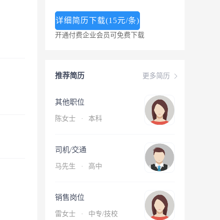
详细简历下载(15元/条)
开通付费企业会员可免费下载
推荐简历
更多简历
其他职位
陈女士
·
本科
司机/交通
马先生
·
高中
销售岗位
雷女士
·
中专/技校